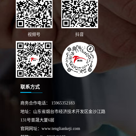
视频号
抖音
联系方式
商务合作电话：
15965352183
地址：山东省烟台市经济技术开发区金沙江路
131号普晟大厦6层
官网网址：
www.tengliankeji.com